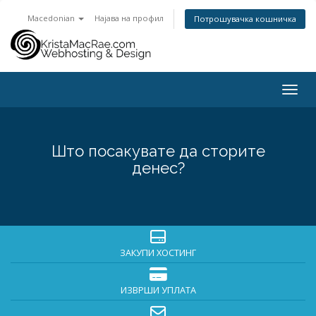
Macedonian
Најава на профил
Потрошувачка кошничка
Toggl
Што посакувате да сторите
денес?
ЗАКУПИ ХОСТИНГ
ИЗВРШИ УПЛАТА