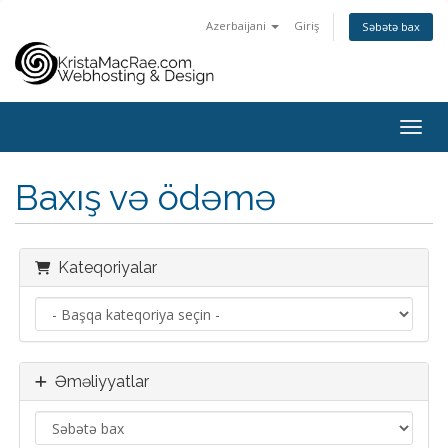
Azerbaijani
Giriş
Səbətə bax
Toggl
Baxış və ödəmə
Kateqoriyalar
Əməliyyatlar