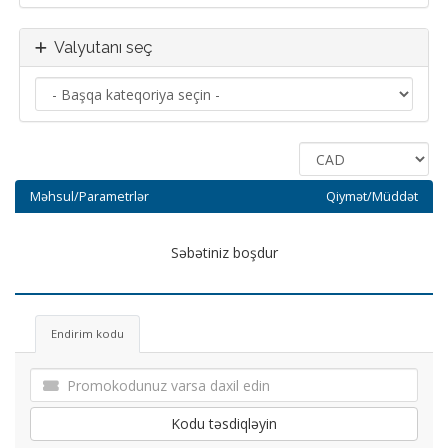
Valyutanı seç
Məhsul/Parametrlər
Qiymət/Müddət
Səbətiniz boşdur
Endirim kodu
Kodu təsdiqləyin