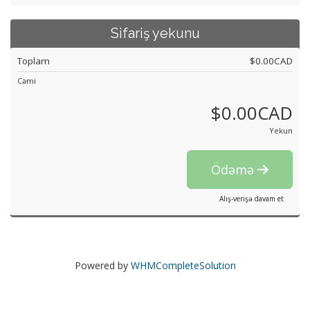
Sifariş yekunu
Toplam
$0.00CAD
Cəmi
$0.00CAD
Yekun
Ödəmə
Alış-verişə davam et
Powered by
WHMCompleteSolution